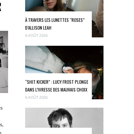
R
À TRAVERS LES LUNETTES “ROSES”
D’ALLISON LEAH
6 AOÛT 2026
“SHIT KICKER” : LUCY FROST PLONGE
DANS L’IVRESSE DES MAUVAIS CHOIX
6 AOÛT 2026
es
s,
e