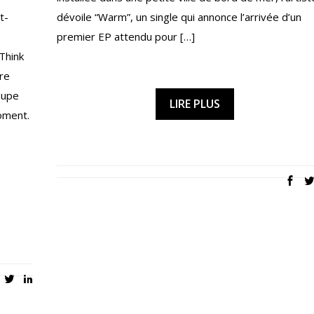
t-
dévoile “Warm”, un single qui annonce l’arrivée d’un
premier EP attendu pour […]
Think
tre
oupe
LIRE PLUS
oment.