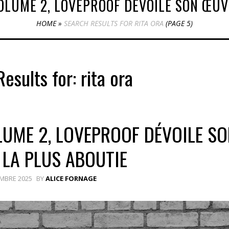
OLUME 2, LOVEPROOF DÉVOILE SON ŒUV
HOME
»
SEARCH RESULTS FOR RITA ORA
(PAGE 5)
Results for:
rita ora
UME 2, LOVEPROOF DÉVOILE SO
LA PLUS ABOUTIE
MBRE 2025
BY
ALICE FORNAGE