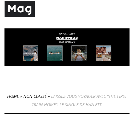
HOME
»
NON CLASSÉ
»
LAISSEZ-VOUS VOYAGER AVEC “THE FIRST
TRAIN HOME”: LE SINGLE DE HAZLETT.