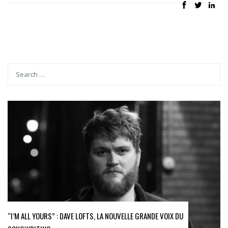
“I’M ALL YOURS” : DAVE LOFTS, LA NOUVELLE GRANDE VOIX DU