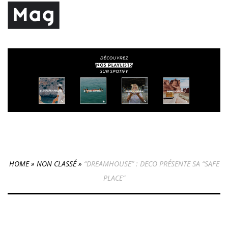
HOME
»
NON CLASSÉ
»
“DREAMHOUSE” : DECO PRÉSENTE SA “SAFE
PLACE”