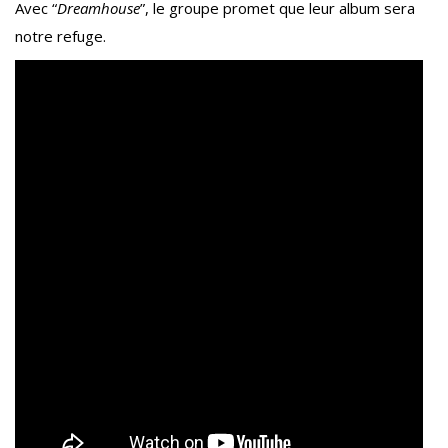
Avec “
Dreamhouse
”, le groupe promet que leur album sera
notre refuge.