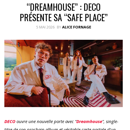
“DREAMHOUSE” : DECO
PRÉSENTE SA “SAFE PLACE”
5 MAI 2026
BY
ALICE FORNAGE
DECO
ouvre une nouvelle porte avec “
Dreamhouse
”, single-
titre de son prochain album et véritable carte postale d’un