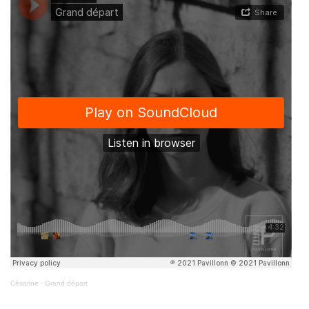
Césarine
·
Grand départ