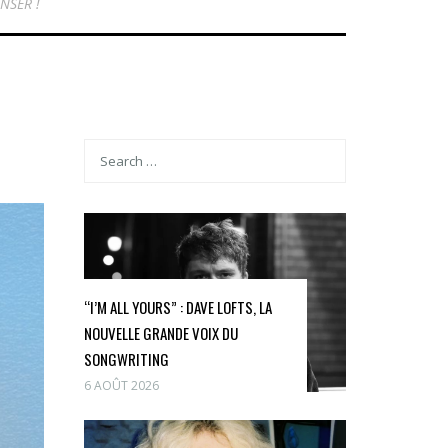
NSER !
“I’M ALL YOURS” : DAVE LOFTS, LA
NOUVELLE GRANDE VOIX DU
SONGWRITING
6 AOÛT 2026