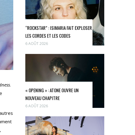
“ROCKSTAR” : ISIMARIA FAIT EXPLOSER
LES CORDES ET LES CODES
6 AOÛT 2026
ness
.
« OPENING » : ATONE OUVRE UN
ée
NOUVEAU CHAPITRE
6 AOÛT 2026
 autres
amment
,