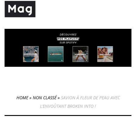
HOME
»
NON CLASSÉ
»
SAVION À FLEUR DE PEAU AVEC
L’ENVOÛTANT BROKEN INTO !