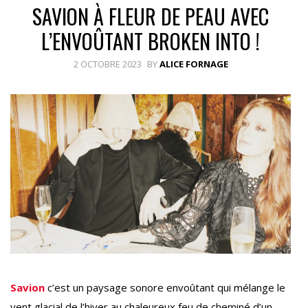
SAVION À FLEUR DE PEAU AVEC
L’ENVOÛTANT BROKEN INTO !
2 OCTOBRE 2023
BY
ALICE FORNAGE
Savion
c’est un paysage sonore envoûtant qui mélange le
vent glacial de l’hiver au chaleureux feu de cheminé d’un