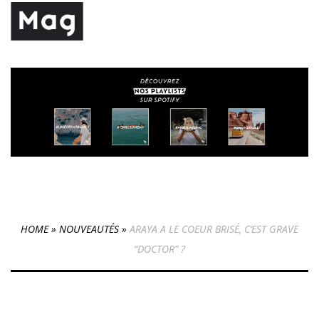
HOME
»
NOUVEAUTÉS
»
ARAYA A LE COEUR BRISÉ, C’EST GRAVE
“DOCTOR” ?