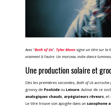
Avec
“
Both of Us
“
,
Tyler Mann
signe un titre sur la 
vraiment à l’autre. Un morceau indie dance lumineu
Une production solaire et gro
Dès les premières secondes,
Both of Us
accroche 
groovy de
Poolside
ou
Leisure
. Autour de ce soc
analogiques chauds
,
arpégiateurs rêveurs
, et
Le titre trouve son apogée dans un
saxophone a