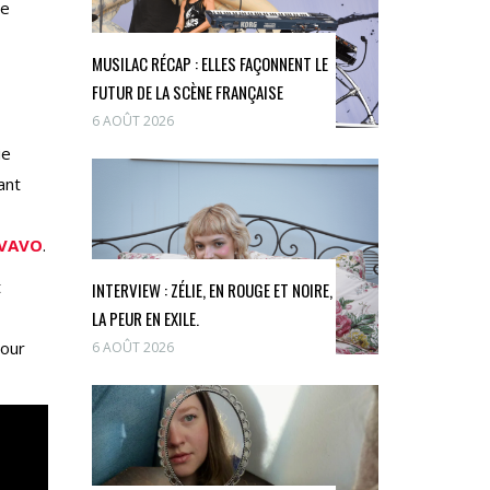
ne
MUSILAC RÉCAP : ELLES FAÇONNENT LE
FUTUR DE LA SCÈNE FRANÇAISE
6 AOÛT 2026
ie
ant
VAVO
.
t
INTERVIEW : ZÉLIE, EN ROUGE ET NOIRE,
LA PEUR EN EXILE.
pour
6 AOÛT 2026