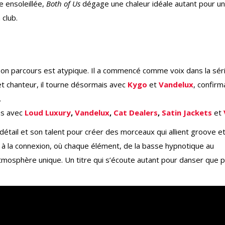
 ensoleillée,
Both of Us
dégage une chaleur idéale autant pour u
 club.
e, son parcours est atypique. Il a commencé comme voix dans la sér
et chanteur, il tourne désormais avec
Kygo
et
Vandelux
, confirm
.
ns avec
Loud Luxury
,
Vandelux
,
Cat Dealers
,
Satin Jackets
et
étail et son talent pour créer des morceaux qui allient groove e
t à la connexion, où chaque élément, de la basse hypnotique au
atmosphère unique. Un titre qui s’écoute autant pour danser que 