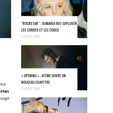
“ROCKSTAR” : ISIMARIA FAIT EXPLOSER
LES CORDES ET LES CODES
6 AOÛT 2026
« OPENING » : ATONE OUVRE UN
NOUVEAU CHAPITRE
ance
6 AOÛT 2026
nthés
ssage.