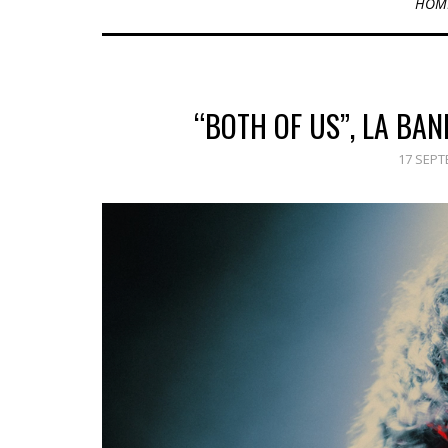
HOM
“BOTH OF US”, LA BAN
17 SEPT