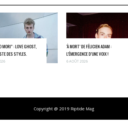
 MORI” : LOVE GHOST,
‘À MORT’ DE FÉLICIEN ADAM :
STE DES STYLES.
L’ÉMERGENCE D’UNE VOIX !
026
6 AOÛT 2026
Copyright @ 2019 Riptide Mag