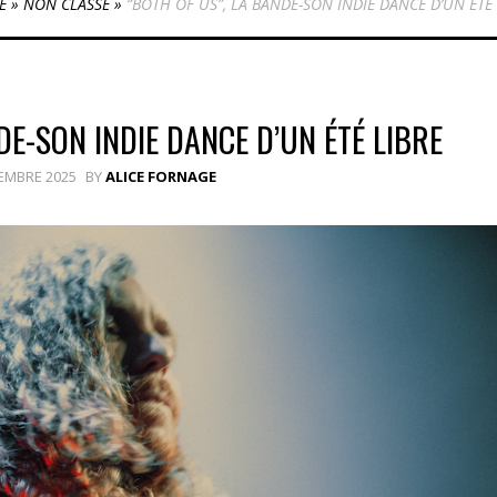
E
»
NON CLASSÉ
»
“BOTH OF US”, LA BANDE-SON INDIE DANCE D’UN ÉTÉ 
DE-SON INDIE DANCE D’UN ÉTÉ LIBRE
EMBRE 2025
BY
ALICE FORNAGE