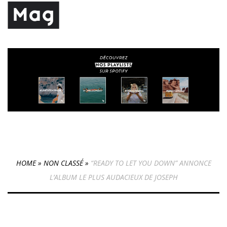
HOME
»
NON CLASSÉ
»
“READY TO LET YOU DOWN” ANNONCE
L’ALBUM LE PLUS AUDACIEUX DE JOSEPH