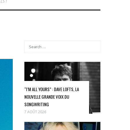
LS !
“I’M ALL YOURS” : DAVE LOFTS, LA
NOUVELLE GRANDE VOIX DU
SONGWRITING
7 AOÛT 2026