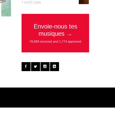
C
7 AOÛT 2026