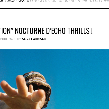
ME
»
NON CLASSÉ
»
CÉDEZ À LA “TEMPTATION” NOCTURNE D’ECHO THRIL
TION” NOCTURNE D’ECHO THRILLS !
MBRE 2023
BY
ALICE FORNAGE