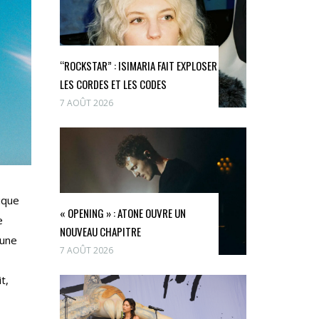
“ROCKSTAR” : ISIMARIA FAIT EXPLOSER
LES CORDES ET LES CODES
7 AOÛT 2026
ique
« OPENING » : ATONE OUVRE UN
e
NOUVEAU CHAPITRE
 une
7 AOÛT 2026
t,