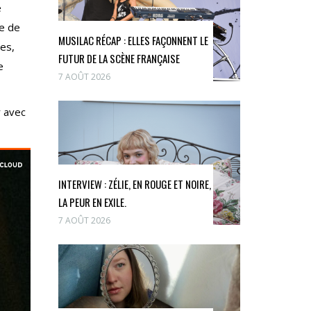
e
me de
MUSILAC RÉCAP : ELLES FAÇONNENT LE
es,
FUTUR DE LA SCÈNE FRANÇAISE
e
7 AOÛT 2026
r avec
INTERVIEW : ZÉLIE, EN ROUGE ET NOIRE,
LA PEUR EN EXILE.
7 AOÛT 2026