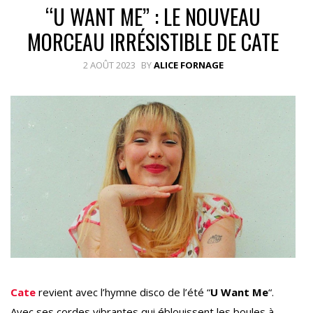
“U WANT ME” : LE NOUVEAU
MORCEAU IRRÉSISTIBLE DE CATE
2 AOÛT 2023
BY
ALICE FORNAGE
Cate
revient avec l’hymne disco de l’été “
U Want Me
“.
Avec ses cordes vibrantes qui éblouissent les boules à