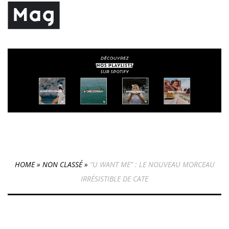
HOME
»
NON CLASSÉ
»
“U WANT ME” : LE NOUVEAU MORCEAU
IRRÉSISTIBLE DE CATE