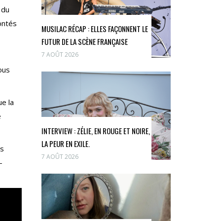
 du
ontés
MUSILAC RÉCAP : ELLES FAÇONNENT LE
FUTUR DE LA SCÈNE FRANÇAISE
7 AOÛT 2026
s
ous
ue la
e
INTERVIEW : ZÉLIE, EN ROUGE ET NOIRE,
LA PEUR EN EXILE.
ns
7 AOÛT 2026
-