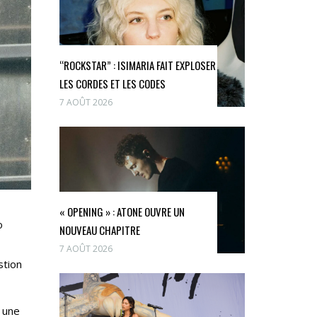
“ROCKSTAR” : ISIMARIA FAIT EXPLOSER
LES CORDES ET LES CODES
7 AOÛT 2026
« OPENING » : ATONE OUVRE UN
o
NOUVEAU CHAPITRE
7 AOÛT 2026
stion
 une