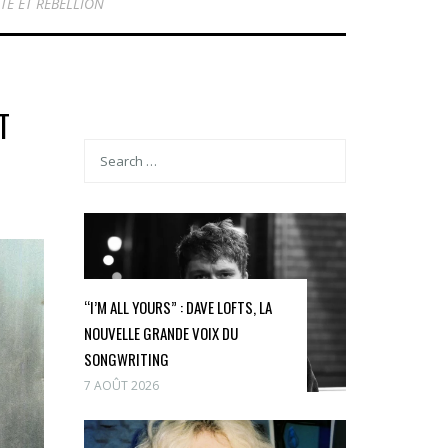
TÉ ET RÉBELLION
T
“I’M ALL YOURS” : DAVE LOFTS, LA
NOUVELLE GRANDE VOIX DU
SONGWRITING
7 AOÛT 2026