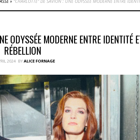
ASSÉ
»
“CHARLOTTE” DE SAVION : UNE ODYSSÉE MODERNE ENTRE IDENTI
UNE ODYSSÉE MODERNE ENTRE IDENTITÉ E
RÉBELLION
VRIL 2024
BY
ALICE FORNAGE