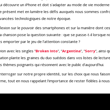
ui découvre un iPhone et doit s’adapter au mode de vie moderne
t le présent met en lumière les défis auxquels nous sommes confr
es avancées technologiques de notre époque.
flexion sur le pouvoir des smartphones et sur la manière dont ce
La chanson pose la question suivante : que se passe-t-il lorsque n
 emporter par le jeu de l’attention constante ?
ion avec les singles “
Broken Into
“, “
Argentina
“, “
Sorry
“, ainsi q
sation plante les graines du duo suédois dans vos listes de lectur
s thèmes poignants qui résonnent avec le public d’aujourd’hui.
interroger sur notre propre identité, sur les choix que nous faiso
e, tout en nous rappelant l’importance de rester fidèles à nous