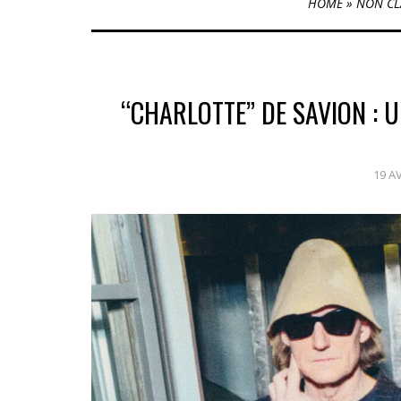
HOME
»
NON CL
“CHARLOTTE” DE SAVION : 
19 A