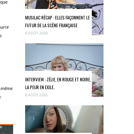
ique
MUSILAC RÉCAP : ELLES FAÇONNENT LE
FUTUR DE LA SCÈNE FRANÇAISE
urrir
6 AOÛT 2026
s
x
INTERVIEW : ZÉLIE, EN ROUGE ET NOIRE,
LA PEUR EN EXILE.
le-même
6 AOÛT 2026
.