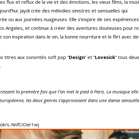
les flux et reflux de la vie et des émotions, les vieux films, la mus
urd’hui. Jaydi crée des mélodies sinistres et sensuelles qui
irée ou aux journées nuageuses. Elle s’inspire de ses expériences
os Angeles, et continue à créer des aventures douteuses pour no
 son inspiration dans le vin, la bonne nourriture et le flirt avec de
 titres aux sonorités soft pop “
Design
” et “
Lovesick
” tous deu
.
n ressent la première fois que l’on met le pied à Paris. La musique el
e européenne, les deux genres s’apprivoisent dans une danse sensuelle
2ok/s-NnfCIOer1wj