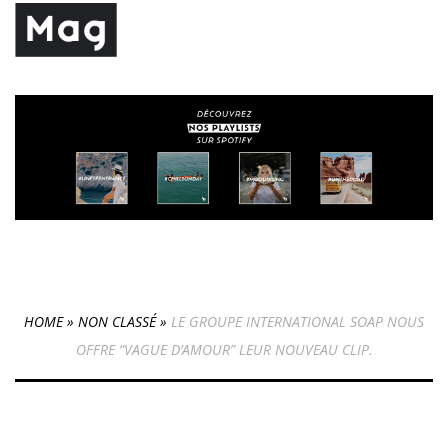
HOME
»
NON CLASSÉ
»
LE GROUPE INTERNATIONAL SOAP NOUS
OFFRE “VAGUE D’AMOUR” LEUR NOUVEAU CLIP.