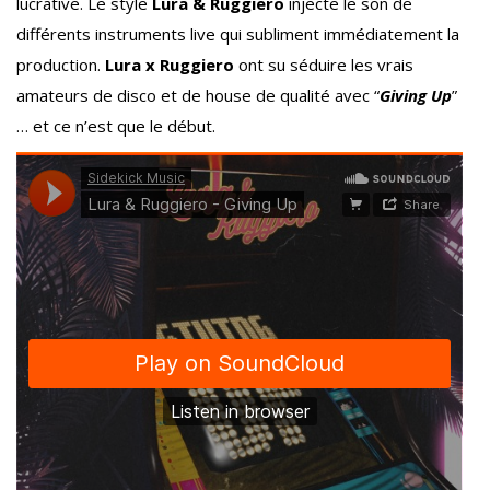
lucrative. Le style
Lura & Ruggiero
injecte le son de
différents instruments live qui subliment immédiatement la
production.
Lura x Ruggiero
ont su séduire les vrais
amateurs de disco et de house de qualité avec “
Giving Up
”
… et ce n’est que le début.