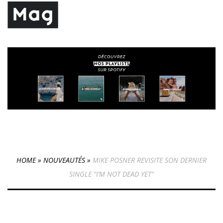
HOME
»
NOUVEAUTÉS
»
MIKE POSNER REVISITE SON DERNIER
SINGLE “I’M NOT DEAD YET”