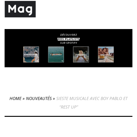
HOME
»
NOUVEAUTÉS
»
SIESTE MUSICALE AVEC BOY PABLO ET
“REST UP”