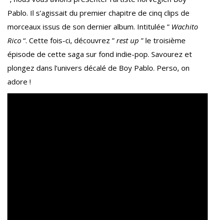
Pablo. Il s’agissait du premier chapitre de cinq clips de
morceaux issus de son dernier album. Intitulée ”
Wachito
Rico
“. Cette fois-ci, découvrez ”
rest up
” le troisième
épisode de cette saga sur fond indie-pop. Savourez et
plongez dans l’univers décalé de Boy Pablo. Perso, on
adore !