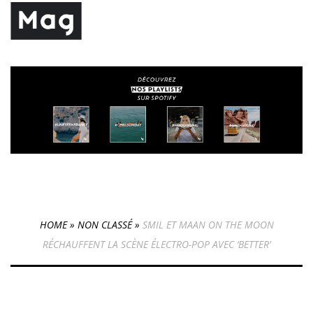
HOME
»
NON CLASSÉ
»
SMIL ET MAAN ON THE MOON
RÉCHAUFFENT LA SCÈNE ÉLECTRO-POP AVEC ‘BETTER’