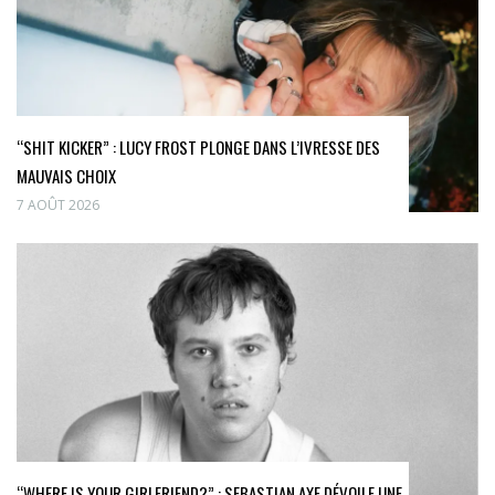
“SHIT KICKER” : LUCY FROST PLONGE DANS L’IVRESSE DES
MAUVAIS CHOIX
7 AOÛT 2026
“WHERE IS YOUR GIRLFRIEND?” : SEBASTIAN AXE DÉVOILE UNE