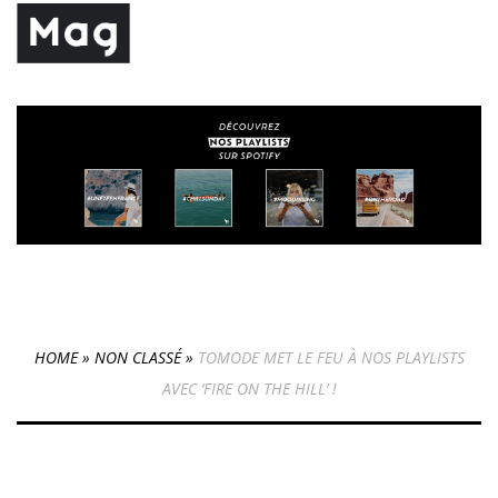
HOME
»
NON CLASSÉ
»
TOMODE MET LE FEU À NOS PLAYLISTS
AVEC ‘FIRE ON THE HILL’ !