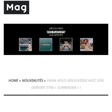
HOME
»
NOUVEAUTÉS
»
VANIA NOUS BOULEVERSE AVEC SON
DERNIER TITRE « SURRENDER » !