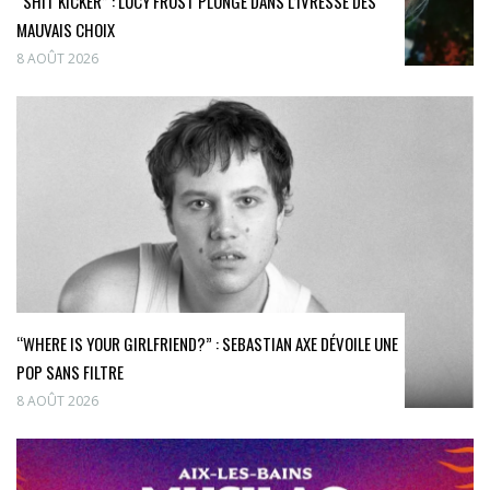
“SHIT KICKER” : LUCY FROST PLONGE DANS L’IVRESSE DES
MAUVAIS CHOIX
8 AOÛT 2026
“WHERE IS YOUR GIRLFRIEND?” : SEBASTIAN AXE DÉVOILE UNE
POP SANS FILTRE
8 AOÛT 2026