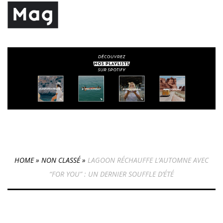
HOME
»
NON CLASSÉ
»
LAGOON RÉCHAUFFE L’AUTOMNE AVEC
“FOR YOU” : UN DERNIER SOUFFLE D’ÉTÉ