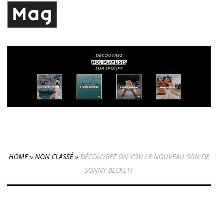
HOME
»
NON CLASSÉ
»
DÉCOUVREZ ON YOU LE NOUVEAU SON DE
SONNY BECKETT