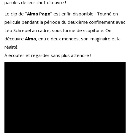
paroles de leur chef-d’œuvre !
Le clip de
“Alma Page”
est enfin disponible ! Tourné en
pellicule pendant la période du deuxième confinement avec
Léo Schrepel au cadre, sous forme de scopitone. On
découvre
Alma
, entre deux mondes, son imaginaire et la
réalité.
À écouter et regarder sans plus attendre !