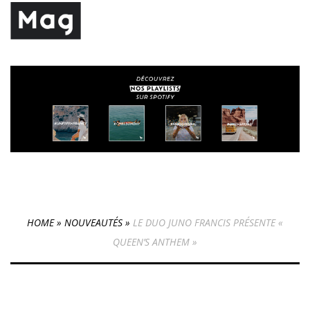
HOME
»
NOUVEAUTÉS
»
LE DUO JUNO FRANCIS PRÉSENTE «
QUEEN’S ANTHEM »