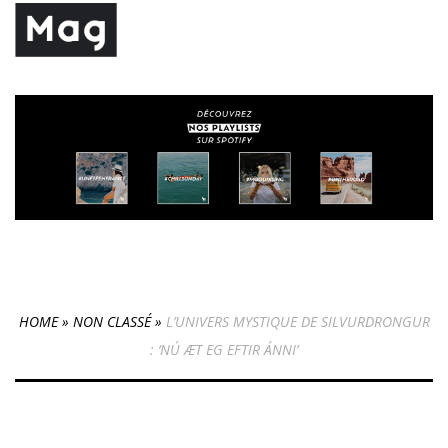
HOME
»
NON CLASSÉ
»
L’UNIVERS MYSTIQUE DE SILVURDRONGUR
: ‘NÚ ÆT EG EFTIR ÁNNI’