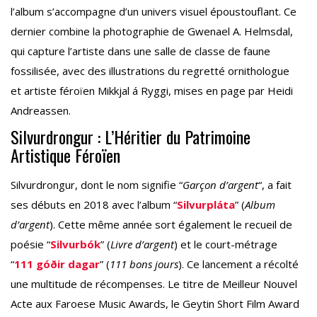
l’album s’accompagne d’un univers visuel époustouflant. Ce
dernier combine la photographie de Gwenael A. Helmsdal,
qui capture l’artiste dans une salle de classe de faune
fossilisée, avec des illustrations du regretté ornithologue
et artiste féroïen Mikkjal á Ryggi, mises en page par Heidi
Andreassen.
Silvurdrongur : L’Héritier du Patrimoine
Artistique Féroïen
Silvurdrongur, dont le nom signifie “
Garçon d’argent
“, a fait
ses débuts en 2018 avec l’album “
Silvurpláta
” (
Album
d’argent
). Cette même année sort également le recueil de
poésie “
Silvurbók
” (
Livre d’argent
) et le court-métrage
“
111 góðir dagar
” (
111 bons jours
). Ce lancement a récolté
une multitude de récompenses. Le titre de Meilleur Nouvel
Acte aux Faroese Music Awards, le Geytin Short Film Award