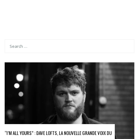
“I’M ALL YOURS” : DAVE LOFTS, LA NOUVELLE GRANDE VOIX DU