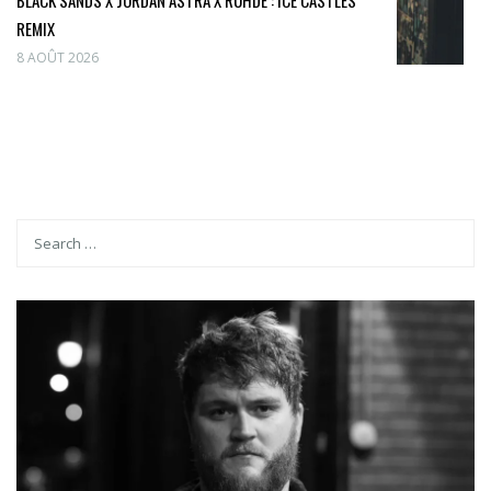
BLACK SANDS X JORDAN ASTRA X RUHDE : ICE CASTLES
REMIX
8 AOÛT 2026