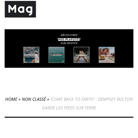
HOME
»
NON CLASSÉ
»
‘COME BACK TO EARTH’ : DEMPSEY BOLTON
GARDE LES PIEDS SUR TERRE