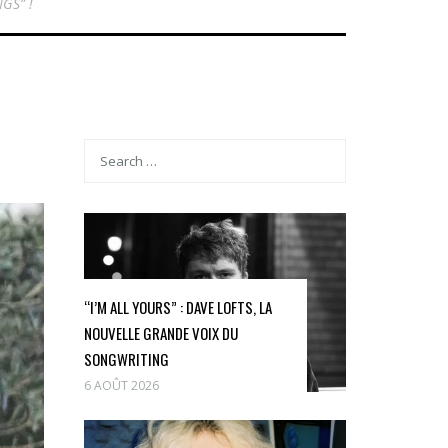
GS” !
“I’M ALL YOURS” : DAVE LOFTS, LA
NOUVELLE GRANDE VOIX DU
SONGWRITING
6 AOÛT 2026