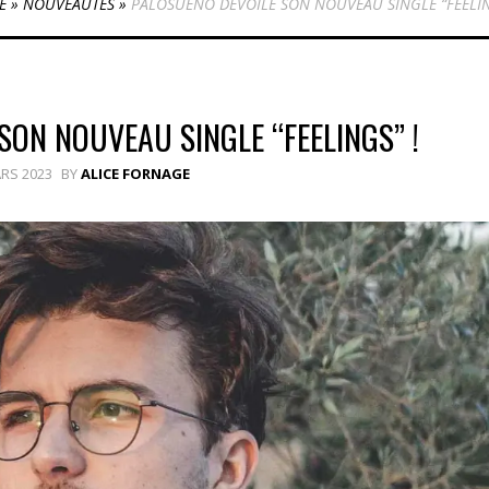
E
»
NOUVEAUTÉS
»
PALOSUEÑO DÉVOILE SON NOUVEAU SINGLE “FEELIN
SON NOUVEAU SINGLE “FEELINGS” !
RS 2023
BY
ALICE FORNAGE