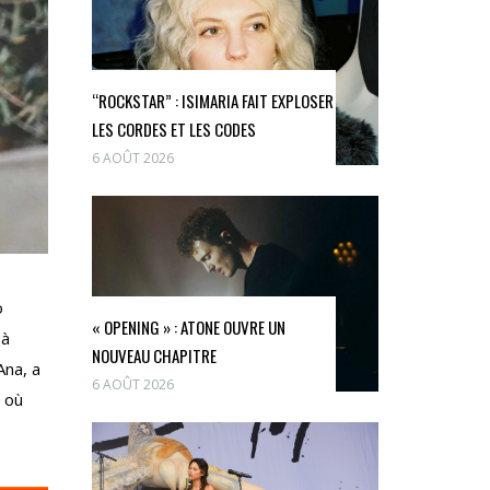
“ROCKSTAR” : ISIMARIA FAIT EXPLOSER
LES CORDES ET LES CODES
6 AOÛT 2026
o
« OPENING » : ATONE OUVRE UN
 à
NOUVEAU CHAPITRE
Ana, a
6 AOÛT 2026
, où