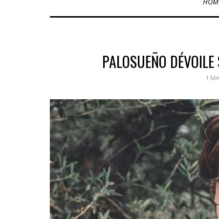
HOM
PALOSUEÑO DÉVOILE 
1 MA