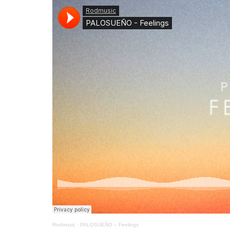
Rodmusic
·
PALOSUEÑO – Feelings