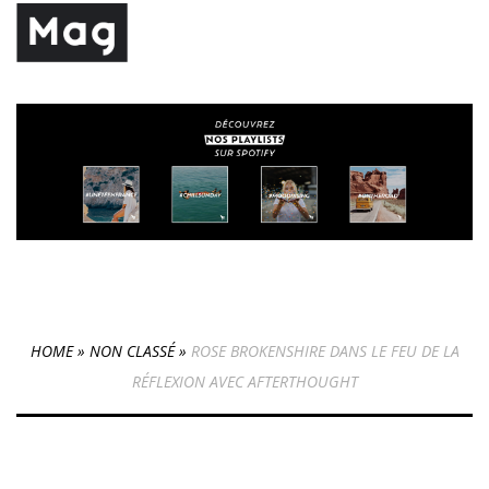
HOME
»
NON CLASSÉ
»
ROSE BROKENSHIRE DANS LE FEU DE LA
RÉFLEXION AVEC AFTERTHOUGHT