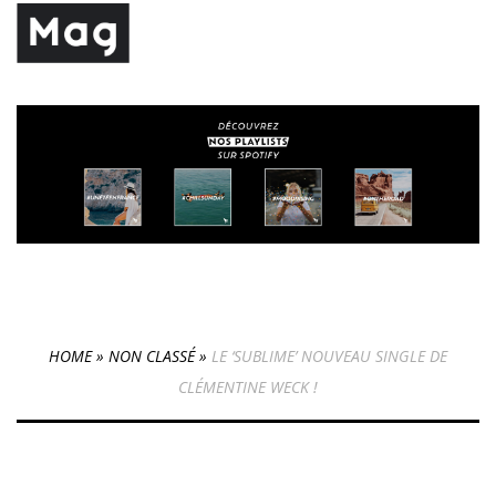
HOME
»
NON CLASSÉ
»
LE ‘SUBLIME’ NOUVEAU SINGLE DE
CLÉMENTINE WECK !