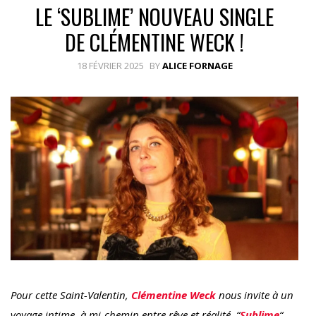
LE ‘SUBLIME’ NOUVEAU SINGLE
DE CLÉMENTINE WECK !
18 FÉVRIER 2025
BY
ALICE FORNAGE
Pour cette Saint-Valentin,
Clémentine Weck
nous invite à un
voyage intime, à mi-chemin entre rêve et réalité. “
Sublime
“,