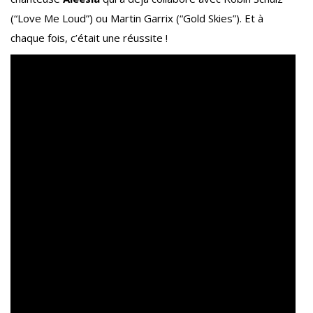
(“Love Me Loud”) ou Martin Garrix (“Gold Skies”). Et à
chaque fois, c’était une réussite !