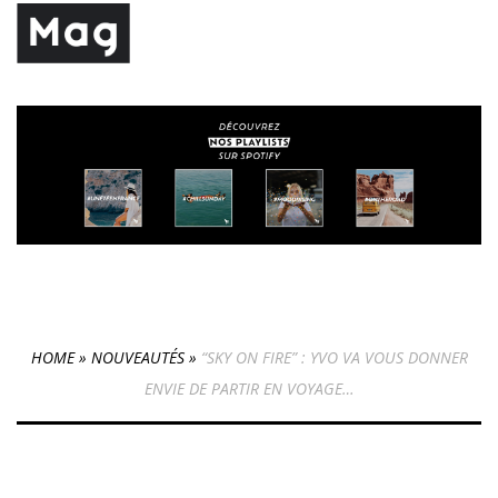
HOME
»
NOUVEAUTÉS
»
“SKY ON FIRE” : YVO VA VOUS DONNER
ENVIE DE PARTIR EN VOYAGE…