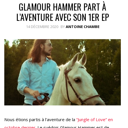
GLAMOUR HAMMER PART À
L’AVENTURE AVEC SON 1ER EP
14 DÉCEMBRE 2020
BY
ANTOINE CHAMBE
Nous étions partis à l’aventure de la
“Jungle of Love” en
octobre dernier
. Le suédois Glamour Hammer est de