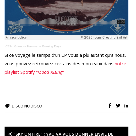
ICEA
·
Glamour Hammer – Burning Days
Si ce voyage le temps d’un EP vous a plu autant qu’à nous,
vous pouvez retrouvez certains des morceaux dans
notre
playlist Spotify “
Mood Rising
”
DISCO
NU DISCO
“SKY ON FIRE” : YVO VA VOUS DONNER ENVIE DE