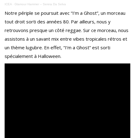
ICEA
·
Glamour Hammer – Sereia Da Selva
Notre périple se poursuit avec “I’m a Ghost”, un morceau
tout droit sorti des années 80. Par ailleurs, nous y
retrouvons presque un côté reggae. Sur ce morceau, nous
assistons à un savant mix entre vibes tropicales rétros et
un thème lugubre. En effet, “I’m a Ghost” est sorti
spécialement à Halloween.