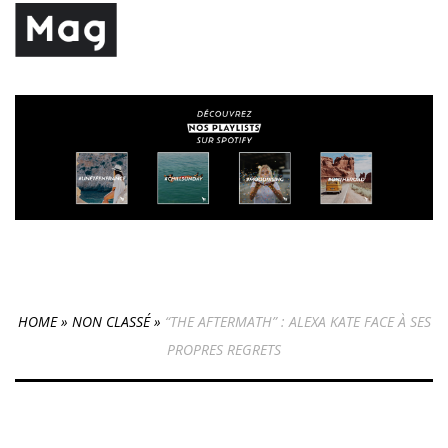
HOME
»
NON CLASSÉ
»
“THE AFTERMATH” : ALEXA KATE FACE À SES
PROPRES REGRETS