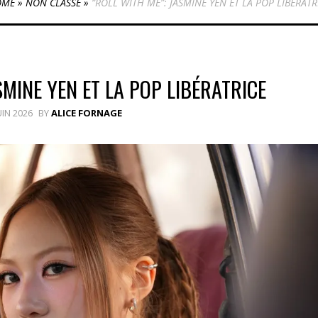
OME
»
NON CLASSÉ
»
“ROLL WITH ME”: JASMINE YEN ET LA POP LIBÉRATR
SMINE YEN ET LA POP LIBÉRATRICE
UIN 2026
BY
ALICE FORNAGE