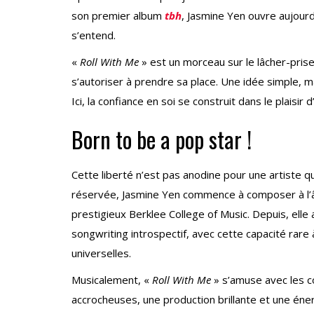
son premier album
tbh
, Jasmine Yen ouvre aujourd
s’entend.
«
Roll With Me
» est un morceau sur le lâcher-prise,
s’autoriser à prendre sa place. Une idée simple, m
Ici, la confiance en soi se construit dans le plais
Born to be a pop star !
Cette liberté n’est pas anodine pour une artiste q
réservée, Jasmine Yen commence à composer à l’â
prestigieux Berklee College of Music. Depuis, elle 
songwriting introspectif, avec cette capacité rar
universelles.
Musicalement, «
Roll With Me
» s’amuse avec les c
accrocheuses, une production brillante et une én