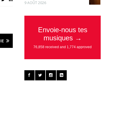
9 AOÛT 2026
IE