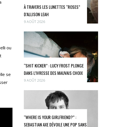
a
À TRAVERS LES LUNETTES “ROSES”
D’ALLISON LEAH
9 AOÛT 2026
lli ou
t
“SHIT KICKER” : LUCY FROST PLONGE
DANS L’IVRESSE DES MAUVAIS CHOIX
lle se
9 AOÛT 2026
sser
“WHERE IS YOUR GIRLFRIEND?” :
SEBASTIAN AXE DÉVOILE UNE POP SANS