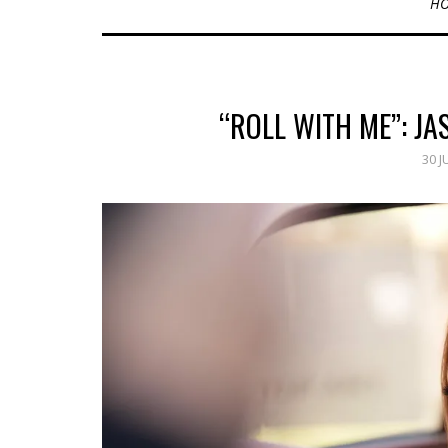
H
“ROLL WITH ME”: JA
30 J