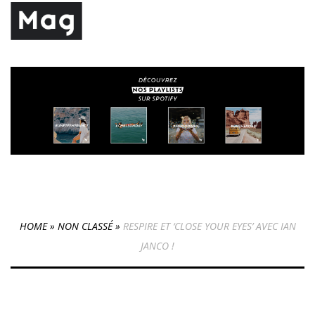
HOME
»
NON CLASSÉ
»
RESPIRE ET ‘CLOSE YOUR EYES’ AVEC IAN
JANCO !