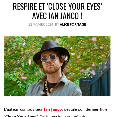
RESPIRE ET ‘CLOSE YOUR EYES’
AVEC IAN JANCO !
22 JANVIER 2024
BY
ALICE FORNAGE
L’auteur-compositeur
Ian Janco
, dévoile son dernier titre,
“
Close Your Eyes
“. Cette musique est née de