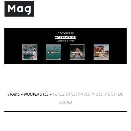
HOME
»
NOUVEAUTÉS
»
VENEZ DANSER AVEC “HOLD TIGHT” DE
AZURO