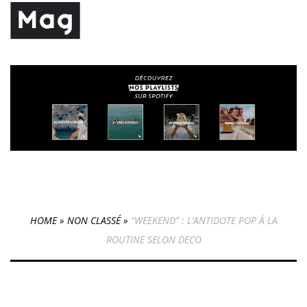
HOME
»
NON CLASSÉ
»
“WEEKEND” : L’ANTIDOTE POP À LA
ROUTINE SELON DECO