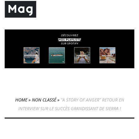
HOME
»
NON CLASSÉ
»
“A STORY OF ANGER” RETOUR EN
INTERVIEW SUR LE SUCCÈS GRANDISSANT DE SIERRA !