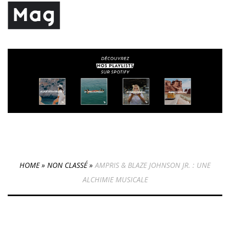
HOME
»
NON CLASSÉ
»
AMPRIS & BLAZE JOHNSON JR. : UNE
ALCHIMIE MUSICALE