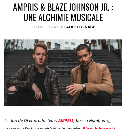
AMPRIS & BLAZE JOHNSON JR. :
UNE ALCHIMIE MUSICALE
26 FÉVRIER 2025
BY
ALICE FORNAGE
Le duo de DJ et producteurs
AMPRIS
, basé à Hambourg,
s’associe à l’artiste américano-bahaméen
Blaze Johnson Jr.