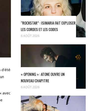
“ROCKSTAR” : ISIMARIA FAIT EXPLOSER
LES CORDES ET LES CODES
6 AOÛT 2026
n d’été
« OPENING » : ATONE OUVRE UN
 un
NOUVEAU CHAPITRE
6 AOÛT 2026
» avec
ne