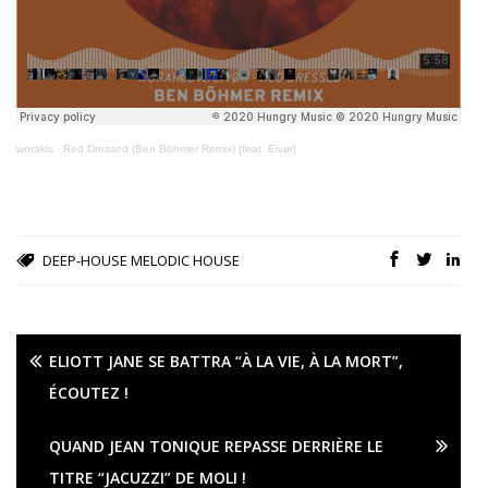
worakls
·
Red Dressed (Ben Böhmer Remix) [feat. Eivør]
DEEP-HOUSE
MELODIC HOUSE
ELIOTT JANE SE BATTRA “À LA VIE, À LA MORT”,
ÉCOUTEZ !
QUAND JEAN TONIQUE REPASSE DERRIÈRE LE
TITRE “JACUZZI” DE MOLI !