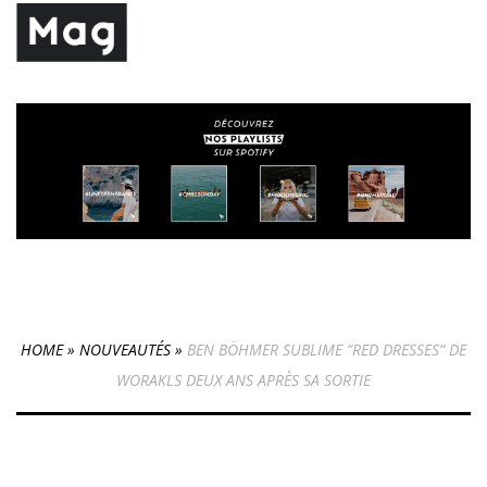
HOME
»
NOUVEAUTÉS
»
BEN BÖHMER SUBLIME “RED DRESSES” DE
WORAKLS DEUX ANS APRÈS SA SORTIE