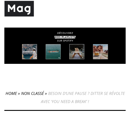
HOME
»
NON CLASSÉ
»
BESOIN D’UNE PAUSE ? DITTER SE RÉVOLTE
AVEC ‘YOU NEED A BREAK’ !