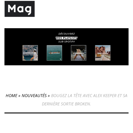
HOME
»
NOUVEAUTÉS
»
BOUGEZ LA TÊTE AVEC ALEX KEEPER ET SA
DERNIÈRE SORTIE BROKEN.