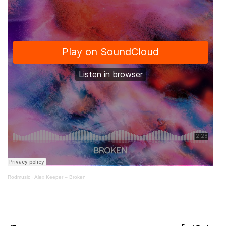
Rodmusic
·
Alex Keeper – Broken