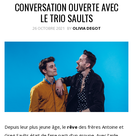
CONVERSATION OUVERTE AVEC
LE TRIO SAULTS
26 OCTOBRE 2021
BY
OLIVIA DEGOT
Depuis leur plus jeune âge, le
rêve
des frères Antoine et
Greg Saults était de faire parti d’un groupe. Avec l’aide