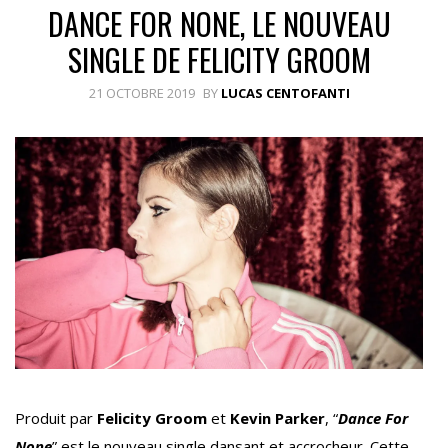
DANCE FOR NONE, LE NOUVEAU
SINGLE DE FELICITY GROOM
21 OCTOBRE 2019
BY
LUCAS CENTOFANTI
Produit par
Felicity Groom
et
Kevin Parker
, “
Dance For
None
” est le nouveau single dansant et accrocheur. Cette