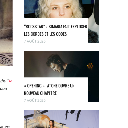
“ROCKSTAR” : ISIMARIA FAIT EXPLOSER
LES CORDES ET LES CODES
7 AOÛT 2026
gle,
“
u
« OPENING » : ATONE OUVRE UN
saaa
NOUVEAU CHAPITRE
7 AOÛT 2026
élange