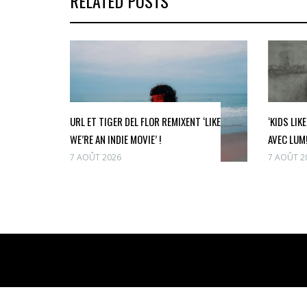
RELATED POSTS
URL ET TIGER DEL FLOR REMIXENT ‘LIKE
‘KIDS LIK
WE’RE AN INDIE MOVIE’ !
AVEC LUM!
7 AOÛT 2026
7 AOÛT 2