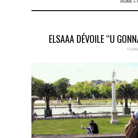
HOME
»
ELSAAA DÉVOILE “U GONN
13 JA