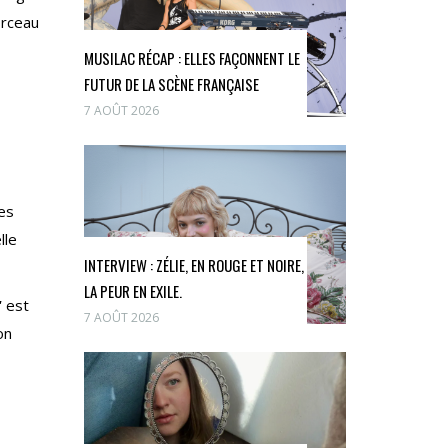
orceau
MUSILAC RÉCAP : ELLES FAÇONNENT LE
FUTUR DE LA SCÈNE FRANÇAISE
7 AOÛT 2026
les
lle
INTERVIEW : ZÉLIE, EN ROUGE ET NOIRE,
LA PEUR EN EXILE.
“
est
7 AOÛT 2026
on