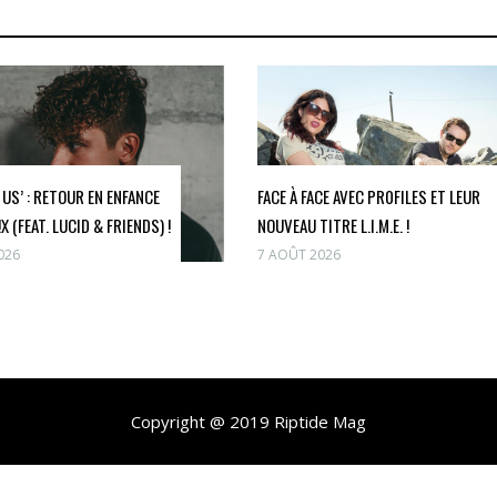
E US’ : RETOUR EN ENFANCE
FACE À FACE AVEC PR0FILES ET LEUR
X (FEAT. LUCID & FRIENDS) !
NOUVEAU TITRE L.I.M.E. !
026
7 AOÛT 2026
Copyright @ 2019 Riptide Mag