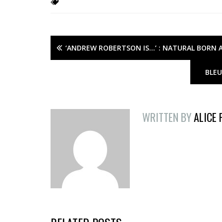
‘ANDREW ROBERTSON IS…’ : NATURAL BORN 
BLEU
WRITTEN BY
ALICE