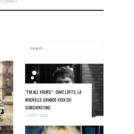
 L’ANNÉE
“I’M ALL YOURS” : DAVE LOFTS, LA
NOUVELLE GRANDE VOIX DU
SONGWRITING
7 AOÛT 2026