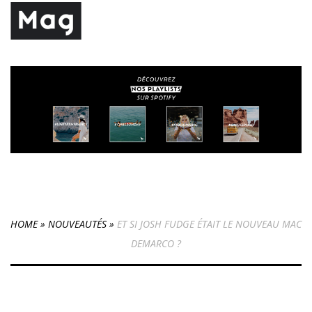
HOME
»
NOUVEAUTÉS
»
ET SI JOSH FUDGE ÉTAIT LE NOUVEAU MAC
DEMARCO ?