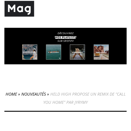
HOME
»
NOUVEAUTÉS
»
HELD HIGH PROPOSE UN REMIX DE “CALL
YOU HOME” PAR JYRYMY