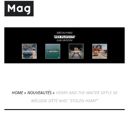
HOME
»
NOUVEAUTÉS
»
HENRY AND THE WAITER SIFFLE SA
MÉLODIE D’ÉTÉ AVEC “STOLEN HEART”