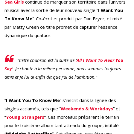
Sea Girls
continue de marquer son territoire dans l’univers
musical avec la sortie de leur nouveau single “
I Want You
To Know Me
“. Co-écrit et produit par Dan Bryer, et mixé
par Matty Green ce titre promet de capturer l’essence
dynamique du quatuor.
“Cette chanson est la suite de ‘
All I Want To Hear You
Say
‘. Je chante à la même personne, nous sommes toujours
amis et je lui ai enfin dit que j’ai de l’ambition.”
“
I Want You To Know Me
” s’inscrit dans la lignée des
singles acclamés, tels que “
Weekends & Workdays
” et
“
Young Strangers
“. Ces morceaux préparent le terrain
pour le troisième album tant attendu du groupe, intitulé
“
Midnight Butterflies
“. Cet album se veut être une