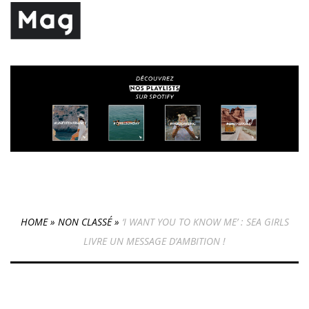
HOME
»
NON CLASSÉ
»
‘I WANT YOU TO KNOW ME’ : SEA GIRLS
LIVRE UN MESSAGE D’AMBITION !